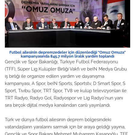
Futbol ailesinin depremzedeler için düzenlediği "Omuz Omuza"
kampanyasında 845,7 milyon liralık yardım toplandı
Gençlik ve Spor Bakanlığı, Türkiye Futbol Federasyonu
(TFF), Süper Lig Kulüpler Birliği Vakfı ve beIN Medya Grubu
iş birliği ile organize edilen yardım ve dayanışma
kampanyası, A Spor, beIN Sports, Sportstv, D Smart Spor, S
Sport, Tivibu Spor, TRT Spor, TV8 ve kulüp televizyonları ile
TRT Radyo, Radyo Gol, Radyospor ve Lig Radyo'nun yanı
sıra birçok dijital medya kanalından canlı yayınlandı.
Türk ve dünya futbol ailesinin deprem bölgesindeki
vatandaşların yaralarını sarmak için bir araya geldiği yayına,
Gençlik ve Spor Bakanı Mehmet Muharrem Kasapoğlu, TFF