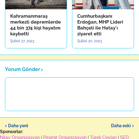
Kahramanmaraş
Cumhurbaşkanı
merkezli depremlerde
Erdoğan, MHP Lideri
44 bin 374 kişi hayatını
Bahçeli ile Hatay'ı
kaybetti
ziyaret etti
Şubat 27, 2023
Şubat 20, 2023
Yorum Gönder
Daha yeni
Daha eski
Sponsorlar:
Nilay Organizasyon
|
Piramit Organizasyon
|
Türeli Ceylan
|
SED