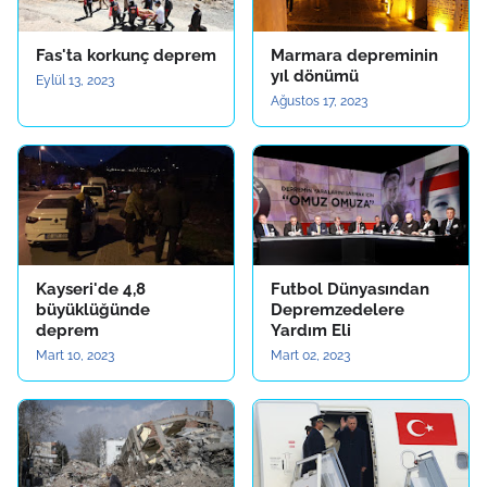
Fas'ta korkunç deprem
Marmara depreminin
yıl dönümü
Eylül 13, 2023
Ağustos 17, 2023
Kayseri'de 4,8
Futbol Dünyasından
büyüklüğünde
Depremzedelere
deprem
Yardım Eli
Mart 10, 2023
Mart 02, 2023